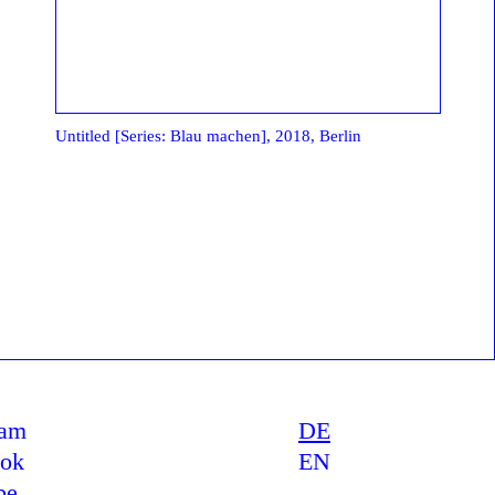
Untitled [Series: Blau machen], 2018, Berlin
ram
DE
ook
EN
be