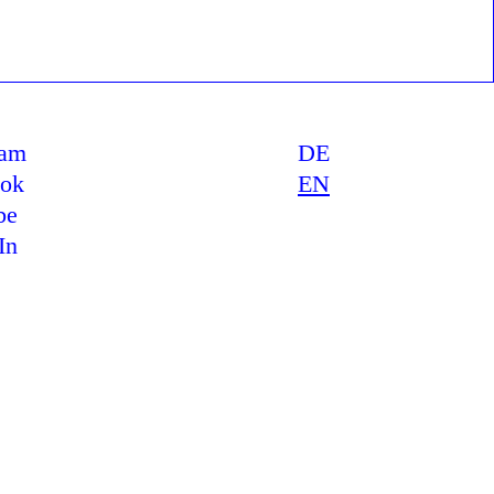
ram
DE
ook
EN
be
In