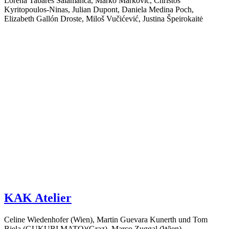
Lorena Tabares Salamanca, Marko Markovic, Christos
Kyritopoulos-Ninas, Julian Dupont, Daniela Medina Poch,
Elizabeth Gallón Droste, Miloš Vučićević, Justina Špeirokaitė
KAK Atelier
Celine Wiedenhofer (Wien), Martin Guevara Kunerth und Tom
Biela (GUKUBI MATO)(Graz), Marco Zuggal (Wien)